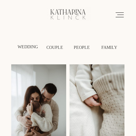
portfolio
WEDDING
COUPLE
PEOPLE
FAMILY
about me
info
legal